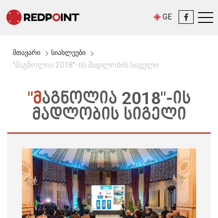
GE
მთავარი
სიახლეები
"მაგნოლია 2018"-ის მადლობის სიგელი
"ᲛᲐᲒᲜᲝᲚᲘᲐ 2018"-ᲘᲡ
ᲛᲐᲓᲚᲝᲑᲘᲡ ᲡᲘᲒᲔᲚᲘ