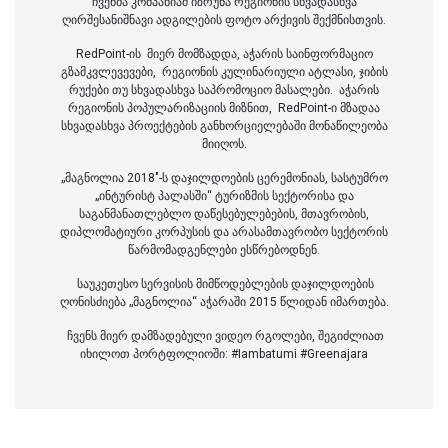
ჩვენმა კომპანიამ იზრუნა რეგიონის სხვადასხვა
ღირშესანიშნავი ადგილების ფოტო არქივის შექმნისთვის.
RedPoint-ის მიერ მომზადდა, აჭარის საინფორმაციო
გზამკვლევევები, რეგიონის კულინარიული ატლასი, ჯიბის
რუქები თუ სხვადასხვა საპრომოციო მასალები. აჭარის
რეგიონის პოპულარიზაციის მიზნით, RedPoint-ი მზადაა
სხვადასხვა პროექტების განხორციელებაში მონაწილეობა
მიიღოს.
„მაგნოლია 2018"-ს დაჯილდოების ცერემონიას, სასტუმრო
„ინტურისტ პალასში“ ტურიზმის სექტორისა და
საგანმანათლებლო დაწესებულებების, მთავრობის,
დიპლომატიური კორპუსის და არასამთავრობო სექტორის
წარმომადგენლები ესწრებოდნენ.
საუკეთესო სერვისის მიმწოდებლების დაჯილდოების
ღონისძიება „მაგნოლია“ აჭარაში 2015 წლიდან იმართება.
ჩვენს მიერ დამზადებული ვიდეო რგოლები, შეგიძლიათ
იხილოთ პორტფოლიოში: #Iambatumi #Greenajara